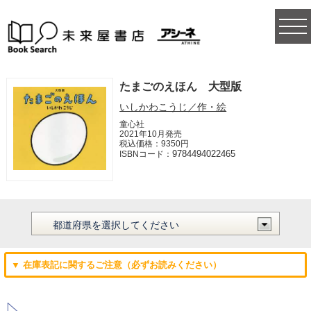
togg
navi
たまごのえほん 大型版
いしかわこうじ／作・絵
童心社
2021年10月発売
税込価格：9350円
9784494022465
ISBNコード：
▼ 在庫表記に関するご注意（必ずお読みください）