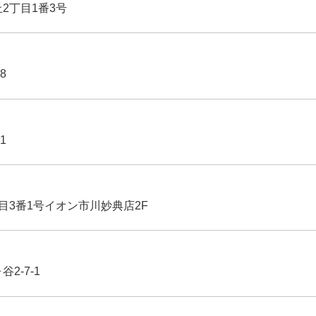
丘2丁目1番3号
8
1
丁目3番1号イオン市川妙典店2F
2-7-1