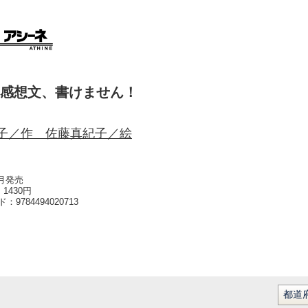
感想文、書けません！
子／作 佐藤真紀子／絵
6月発売
1430円
ード：
9784494020713