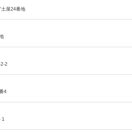
グ土屋24番地
番地
2-2
番4
－1