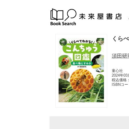
くらべ
須田研
童心社
2024年0
税込価格：
ISBNコ