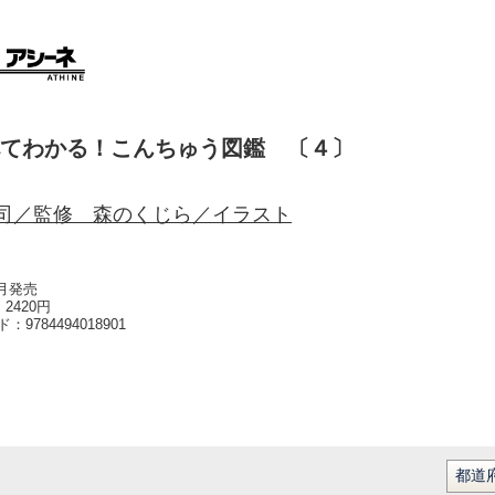
てわかる！こんちゅう図鑑 〔４〕
司／監修 森のくじら／イラスト
3月発売
2420円
ード：
9784494018901