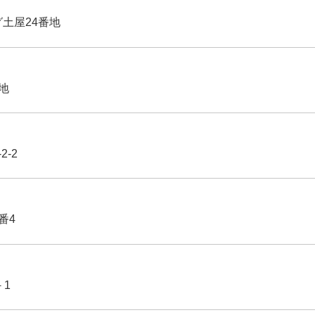
グ土屋24番地
番地
2-2
番4
－1