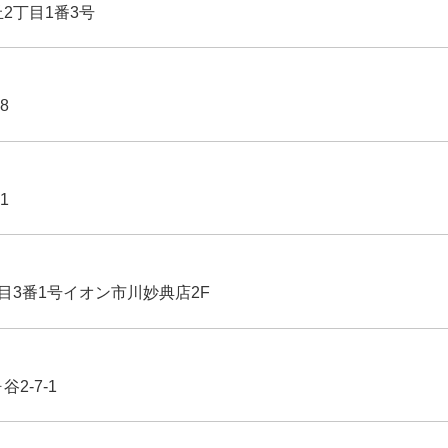
丘2丁目1番3号
8
1
丁目3番1号イオン市川妙典店2F
2-7-1