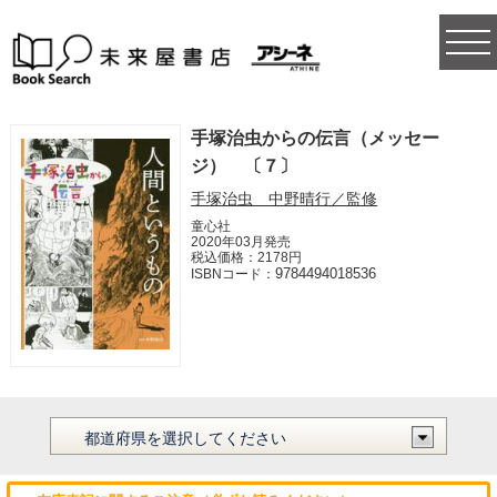
togg
navi
手塚治虫からの伝言（メッセー
ジ） 〔７〕
手塚治虫 中野晴行／監修
童心社
2020年03月発売
税込価格：2178円
9784494018536
ISBNコード：