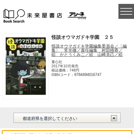
togg
navi
怪談オウマガドキ学園 ２５
怪談オウマガドキ学園編集委員会／〔編
集〕 常光徹／責任編集 村田桃香／
絵 かとうくみこ／絵 山崎克己／絵
童心社
2017年10月発売
税込価格：748円
9784494016747
ISBNコード：