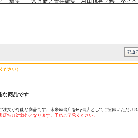
／〔編集〕 常光徹／責任編集 村田桃香／絵 かとう
ください）
可能な商品です
にてご注文が可能な商品です。未来屋書店をMy書店としてご登録いただけ
屋書店特典対象外となります。予めご了承ください。