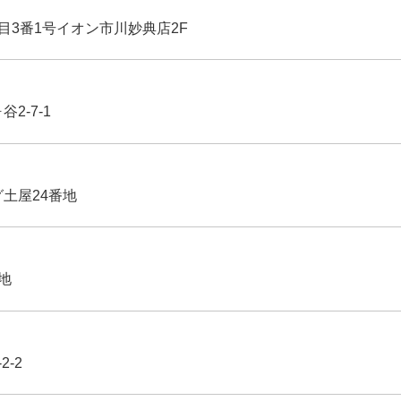
丁目3番1号イオン市川妙典店2F
2-7-1
グ土屋24番地
番地
2-2