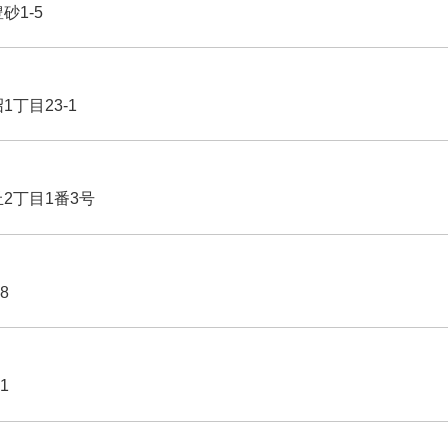
豊砂1-5
1丁目23-1
丘2丁目1番3号
8
1