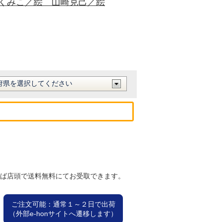
くみこ／絵 山崎克己／絵
れば店頭で送料無料にてお受取できます。
ご注文可能：通常１～２日で出荷
（外部e-honサイトへ遷移します）