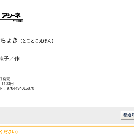
ちょき
（とことこえほん）
純子／作
2月発売
1100円
ード：
9784494015870
ください）