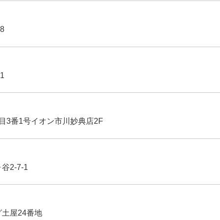
8
1
丁目3番1号イオン市川妙典店2F
2-7-1
グ土屋24番地