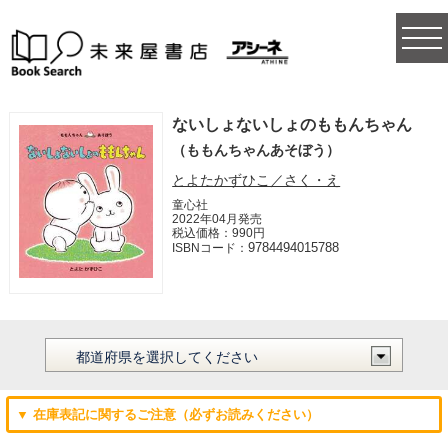
togg
navi
ないしょないしょのももんちゃん
（ももんちゃんあそぼう）
とよたかずひこ／さく・え
童心社
2022年04月発売
税込価格：990円
9784494015788
ISBNコード：
▼ 在庫表記に関するご注意（必ずお読みください）