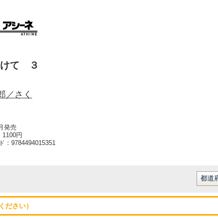
けて ３
郎／さく
6月発売
1100円
ード：
9784494015351
ください）