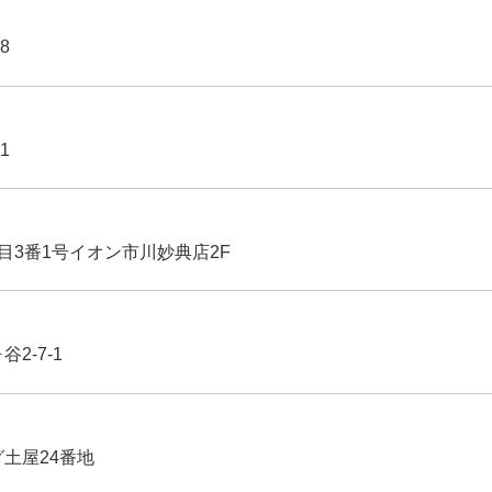
8
1
丁目3番1号イオン市川妙典店2F
2-7-1
グ土屋24番地