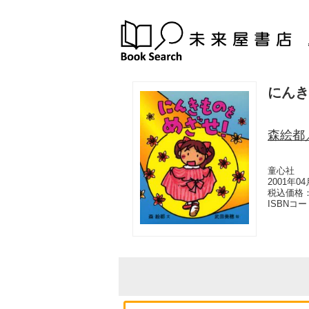
にんき
森絵都
童心社
2001年0
税込価格：
ISBNコ