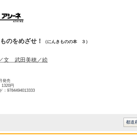
ものをめざせ！
（にんきものの本 ３）
／文 武田美穂／絵
4月発売
1320円
ード：
9784494013333