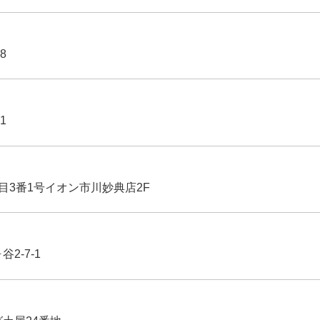
8
1
丁目3番1号イオン市川妙典店2F
2-7-1