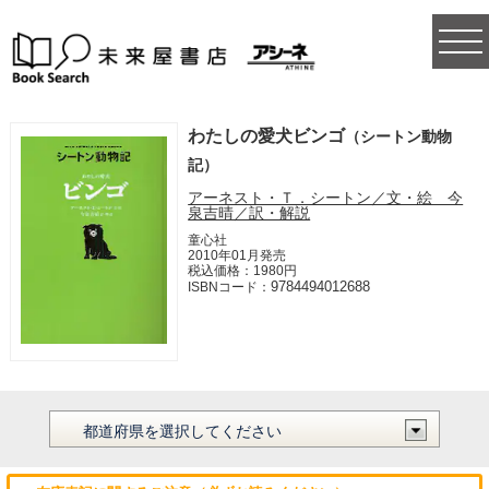
togg
navi
わたしの愛犬ビンゴ
（シートン動物
記）
アーネスト・Ｔ．シートン／文・絵 今
泉吉晴／訳・解説
童心社
2010年01月発売
税込価格：1980円
9784494012688
ISBNコード：