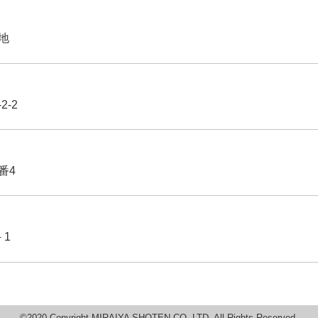
番地
2-2
番4
－1
©2020 Copyright MIRAIYA SHOTEN CO.,LTD. All Rights Reserved.