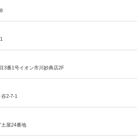
8
1
丁目3番1号イオン市川妙典店2F
2-7-1
グ土屋24番地