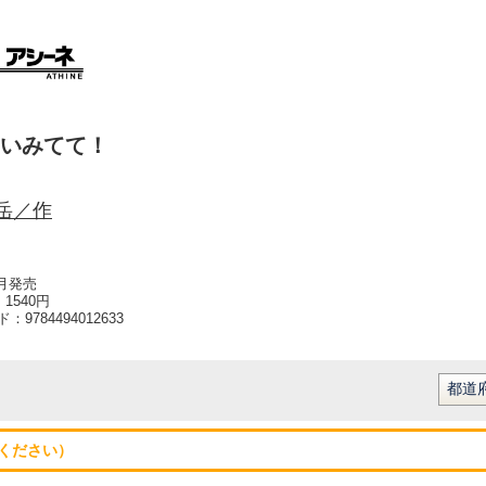
いみてて！
岳／作
3月発売
1540円
ード：
9784494012633
ください）