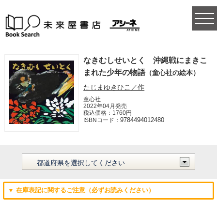
togg
navi
なきむしせいとく 沖縄戦にまきこ
まれた少年の物語
（童心社の絵本）
たじまゆきひこ／作
童心社
2022年04月発売
税込価格：1760円
9784494012480
ISBNコード：
▼ 在庫表記に関するご注意（必ずお読みください）