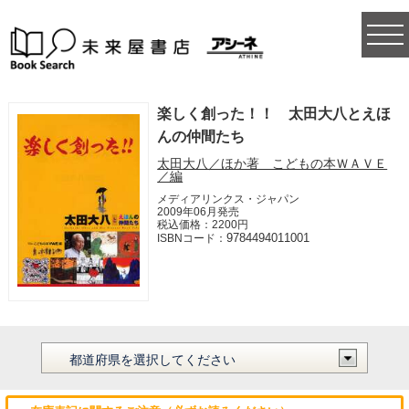
togg
navi
楽しく創った！！ 太田大八とえほ
んの仲間たち
太田大八／ほか著 こどもの本ＷＡＶＥ
／編
メディアリンクス・ジャパン
2009年06月発売
税込価格：2200円
9784494011001
ISBNコード：