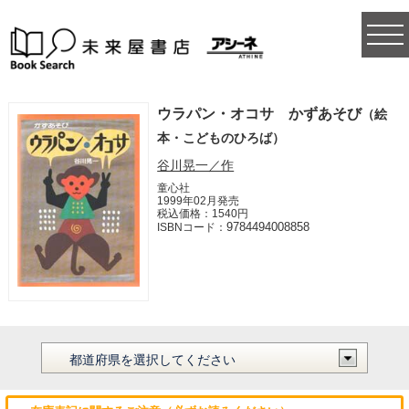
togg
navi
ウラパン・オコサ かずあそび
（絵
本・こどものひろば）
谷川晃一／作
童心社
1999年02月発売
税込価格：1540円
9784494008858
ISBNコード：