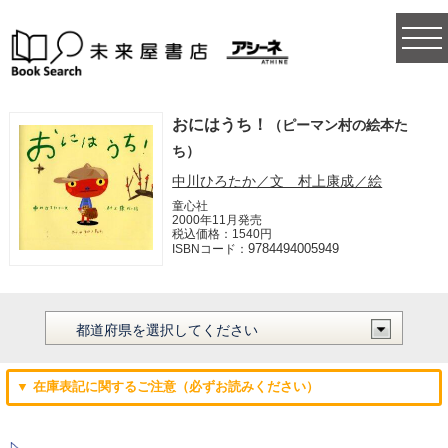
togg
navi
おにはうち！
（ピーマン村の絵本た
ち）
中川ひろたか／文 村上康成／絵
童心社
2000年11月発売
税込価格：1540円
9784494005949
ISBNコード：
▼ 在庫表記に関するご注意（必ずお読みください）