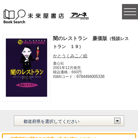
togg
navi
闇のレストラン 廉価版
（怪談レス
トラン １９）
かとうくみこ／絵
童心社
2001年12月発売
税込価格：660円
9784494005338
ISBNコード：