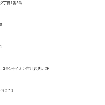
丘2丁目1番3号
8
1
丁目3番1号イオン市川妙典店2F
2-7-1