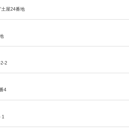
グ土屋24番地
番地
2-2
番4
－1