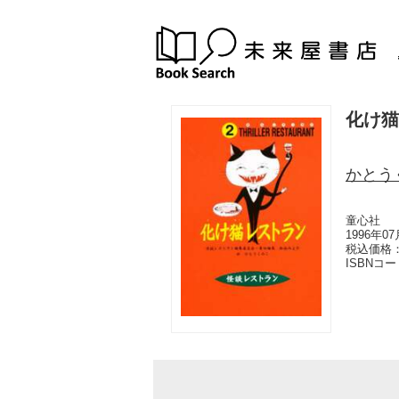
化け猫
かとう
童心社
1996年0
税込価格：
ISBNコ