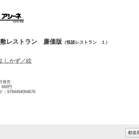
敷レストラン 廉価版
（怪談レストラン １）
よしかず／絵
7月発売
660円
ード：
9784494004676