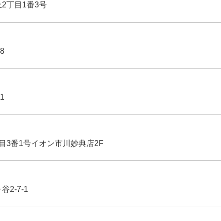
丘2丁目1番3号
8
1
丁目3番1号イオン市川妙典店2F
2-7-1