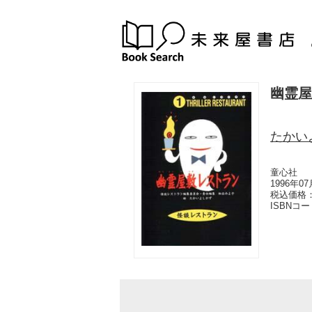
幽霊屋
たかい
童心社
1996年0
税込価格：
ISBNコ