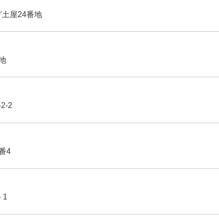
グ土屋24番地
番地
2-2
番4
－1