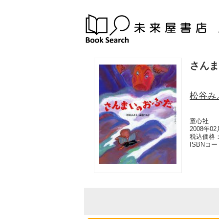
さんま
松谷み
童心社
2008年0
税込価格：
ISBNコ