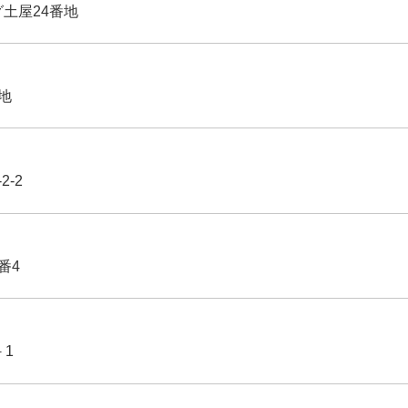
グ土屋24番地
番地
2-2
番4
－1