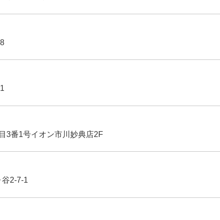
8
1
丁目3番1号イオン市川妙典店2F
2-7-1