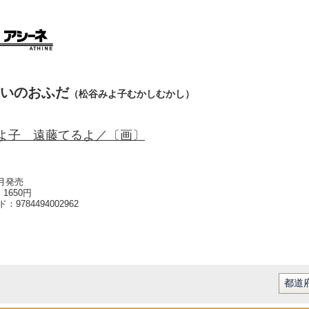
いのおふだ
（松谷みよ子むかしむかし）
よ子 遠藤てるよ／〔画〕
2月発売
1650円
ード：
9784494002962