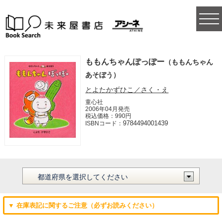
togg
navi
ももんちゃんぽっぽー
（ももんちゃん
あそぼう）
とよたかずひこ／さく・え
童心社
2006年04月発売
税込価格：990円
9784494001439
ISBNコード：
▼ 在庫表記に関するご注意（必ずお読みください）