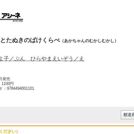
とたぬきのばけくらべ
（あかちゃんのむかしむかし）
よ子／ぶん ひらやまえいぞう／え
1月発売
1100円
ード：
9784494001101
ください）