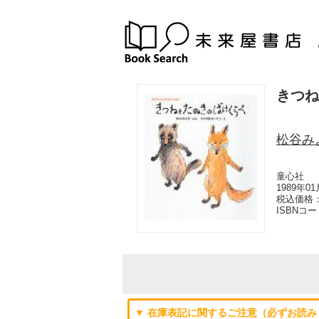
きつね
松谷み
童心社
1989年0
税込価格：
ISBNコ
▼ 在庫表記に関するご注意（必ずお読み