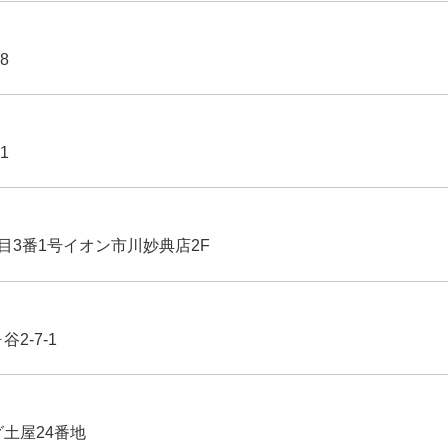
8
1
丁目3番1号イオン市川妙典店2F
2-7-1
グ土屋24番地