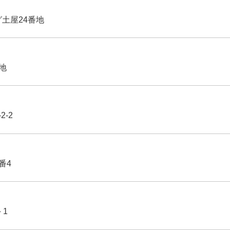
グ土屋24番地
番地
2-2
番4
－1