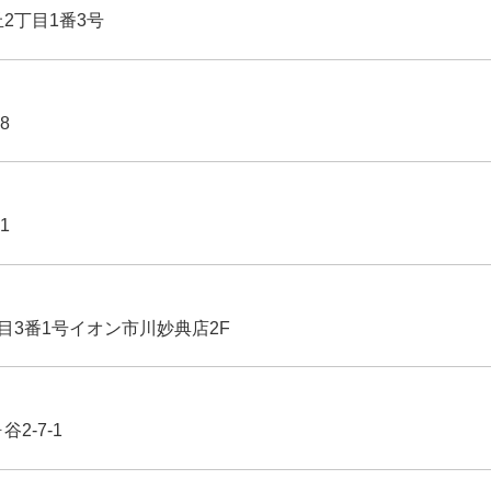
丘2丁目1番3号
8
1
丁目3番1号イオン市川妙典店2F
2-7-1