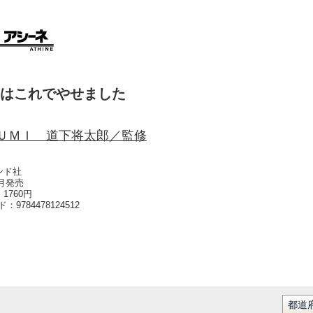
はこれでやせました
ＵＭＩ 道下将太郎／監修
ンド社
5月発売
1760円
ード：
9784478124512