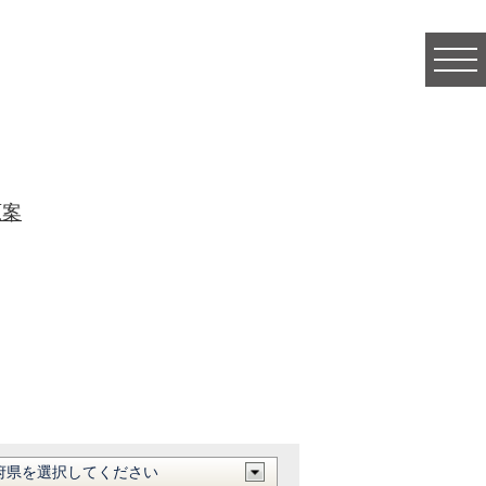
togg
navi
原案