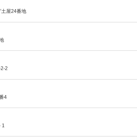
グ土屋24番地
番地
2-2
番4
－1