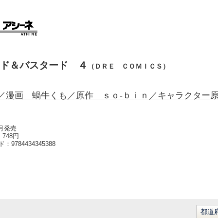
ド＆バスタード ４
（ＤＲＥ ＣＯＭＩＣＳ）
／漫画 蝸牛くも／原作 ｓｏ‐ｂｉｎ／キャラクター
0月発売
748円
ード：
9784434345388