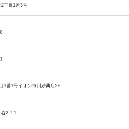
丘2丁目1番3号
8
1
丁目3番1号イオン市川妙典店2F
2-7-1