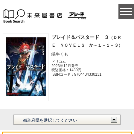
togg
navi
ブレイド＆バスタード ３
（ＤＲ
Ｅ ＮＯＶＥＬＳ か－１－１－３）
蝸牛くも
ドリコム
2023年12月発売
税込価格：1430円
9784434330131
ISBNコード：