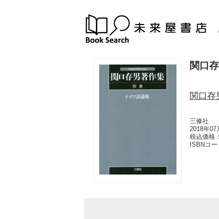
関口存
関口存
三修社
2018年0
税込価格：
ISBNコ