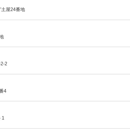
グ土屋24番地
番地
2-2
番4
－1