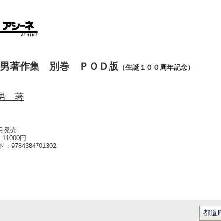
男著作集 別巻 ＰＯＤ版
（生誕１００周年記念）
男 著
7月発売
11000円
ード：
9784384701302