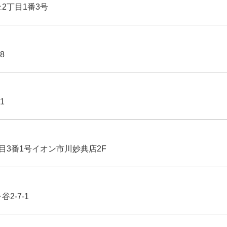
丘2丁目1番3号
8
1
丁目3番1号イオン市川妙典店2F
2-7-1