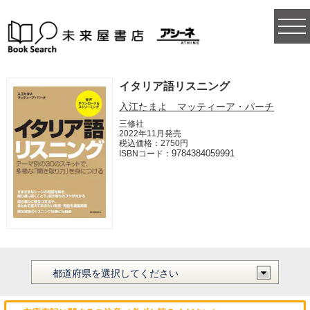
togg
navi
イタリア語リスニング
入江たまよ マッティーア・パーチ
三修社
2022年11月発売
税込価格：2750円
9784384059991
ISBNコード：