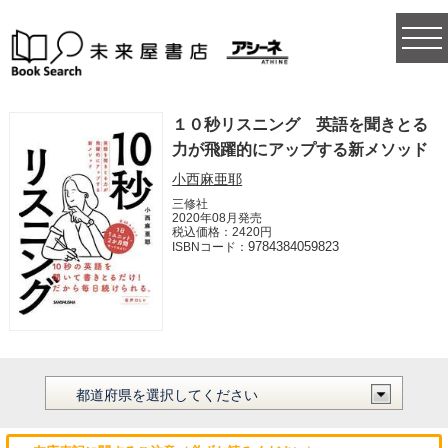
togg
navi
１０秒リスニング 英語を聞きとる
力が飛躍的にアップする新メソッド
小西麻亜耶
三修社
2020年08月発売
税込価格：2420円
9784384059823
ISBNコード：