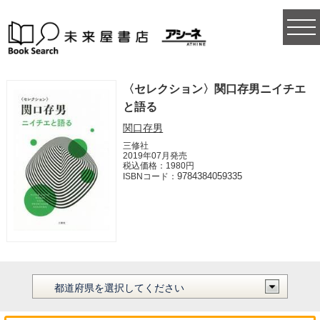
togg
navi
〈セレクション〉関口存男ニイチエ
と語る
関口存男
三修社
2019年07月発売
税込価格：1980円
9784384059335
ISBNコード：