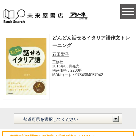
togg
navi
どんどん話せるイタリア語作文トレ
ーニング
石田聖子
三修社
2016年03月発売
税込価格：2200円
9784384057942
ISBNコード：