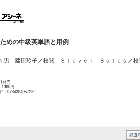
ための中級英単語と用例
々男 藤田玲子／校閲 Ｓｔｅｖｅｎ Ｂａｔｅｓ／校
6月発売
1980円
ード：
9784384057232