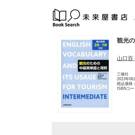
観光の
山口百
三修社
2013年0
税込価格：
ISBNコ