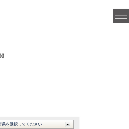
togg
navi
閲