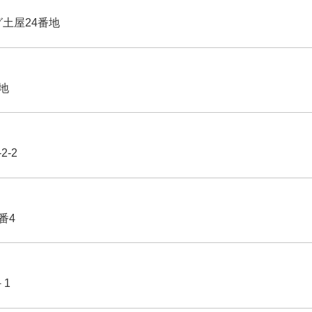
グ土屋24番地
番地
2-2
番4
－1