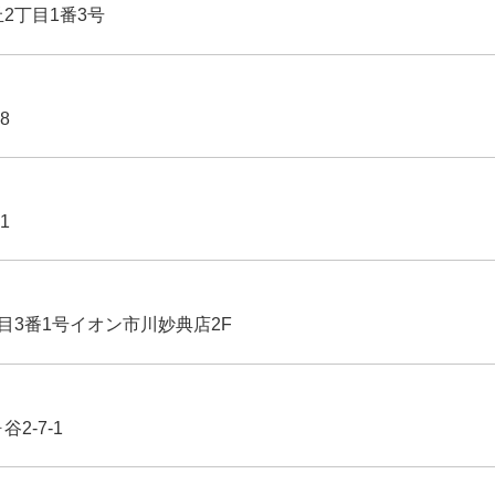
丘2丁目1番3号
8
1
丁目3番1号イオン市川妙典店2F
2-7-1