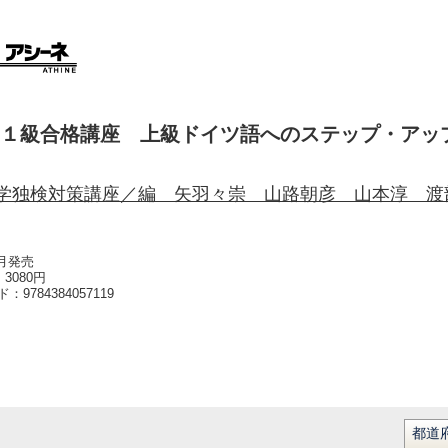
１級合格講座 上級ドイツ語へのステップ・アッ
学独検対策講座／編 矢羽々崇 山路朝彦 山本淳 渡
0月発売
3080円
ード：
9784384057119