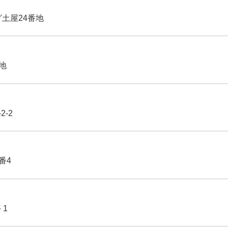
グ土屋24番地
番地
2-2
番4
－1