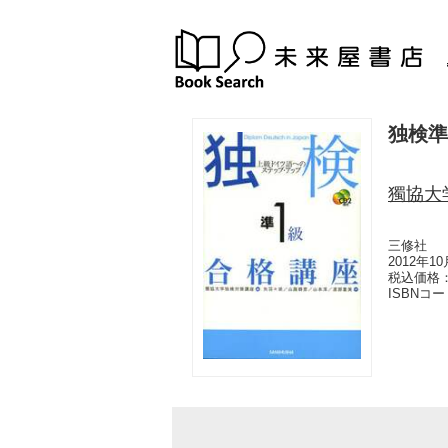
独検準
獨協大
三修社
2012年1
税込価格：
ISBNコ