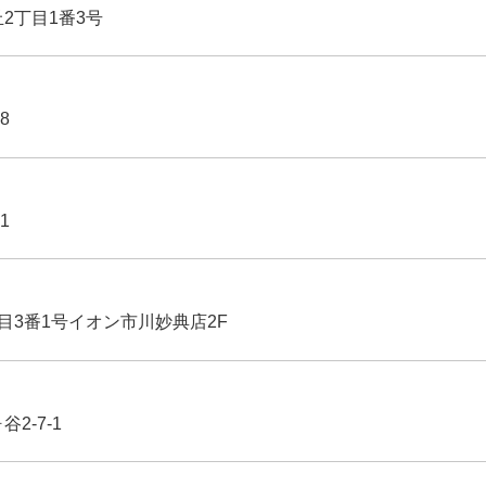
丘2丁目1番3号
8
1
丁目3番1号イオン市川妙典店2F
2-7-1