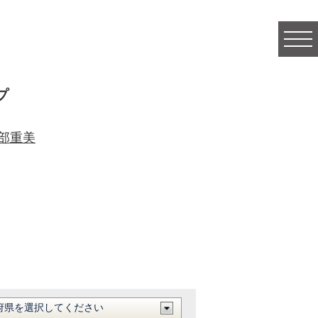
togg
navi
プ
部重美