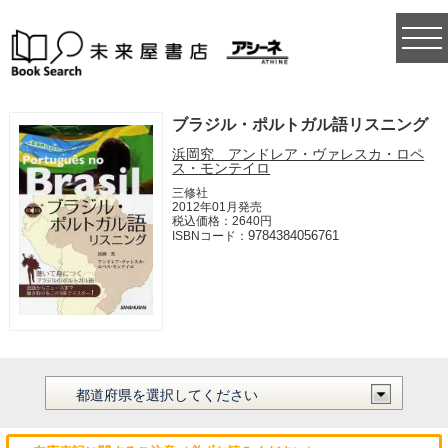
togg
navi
ブラジル・ポルトガル語リスニング
浜岡究 アンドレア・ヴァレスカ・ロペ
ス・モンテイロ
三修社
2012年01月発売
税込価格：2640円
9784384056761
ISBNコード：