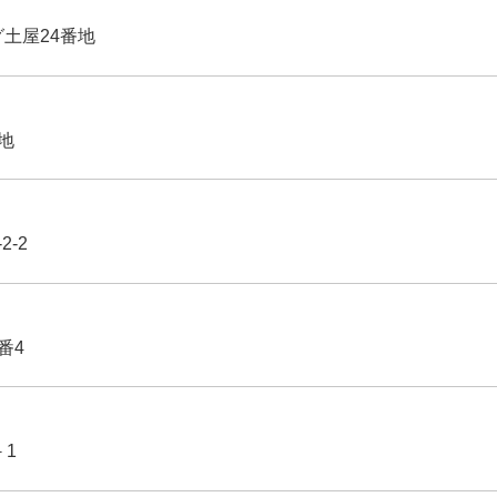
グ土屋24番地
番地
2-2
番4
－1