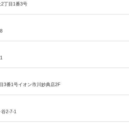
丘2丁目1番3号
8
1
丁目3番1号イオン市川妙典店2F
2-7-1