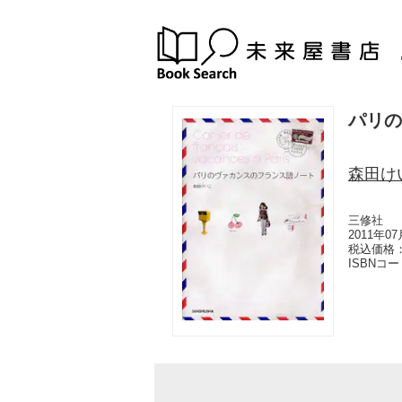
パリの
森田け
三修社
2011年0
税込価格：
ISBNコ