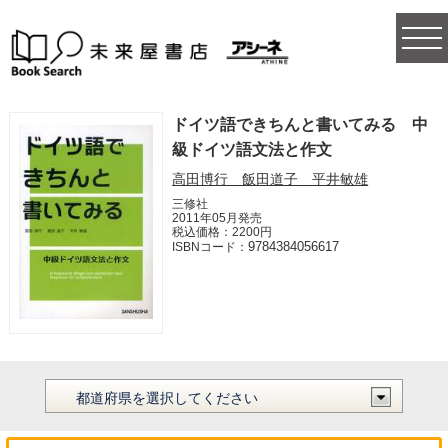
togg
navi
ドイツ語できちんと書いてみる 中
級ドイツ語文法と作文
高田博行 飯田道子 平井敏雄
三修社
2011年05月発売
税込価格：2200円
9784384056617
ISBNコード：