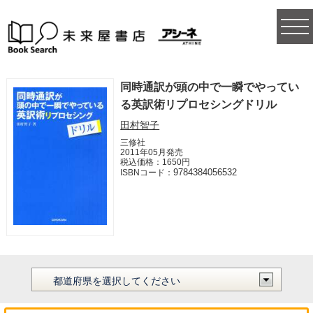
togg
navi
同時通訳が頭の中で一瞬でやってい
る英訳術リプロセシングドリル
田村智子
三修社
2011年05月発売
税込価格：1650円
9784384056532
ISBNコード：