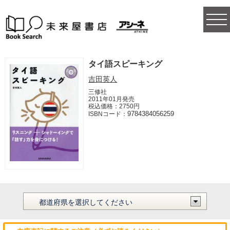
togg
navi
タイ語スピーキング
吉田英人
三修社
2011年01月発売
税込価格：2750円
9784384056259
ISBNコード：