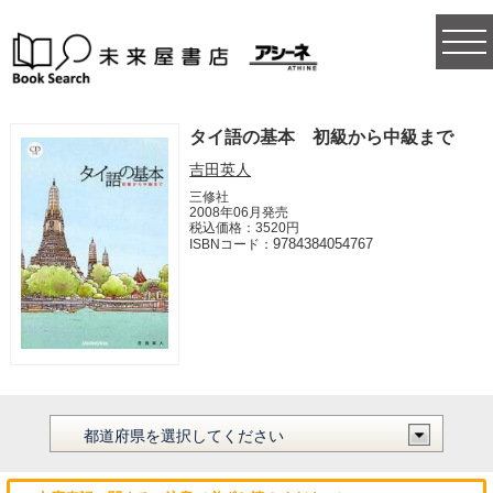
togg
navi
タイ語の基本 初級から中級まで
吉田英人
三修社
2008年06月発売
税込価格：3520円
9784384054767
ISBNコード：