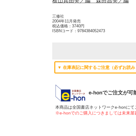
板山真由美／編 森田昌美／編
三修社
2004年11月発売
税込価格：3740円
ISBNコード：
9784384052473
▼ 在庫表記に関するご注意（必ずお読み
e-honでご注文が
本商品は全国書店ネットワークe-hon
※e-honでのご購入につきましては未来