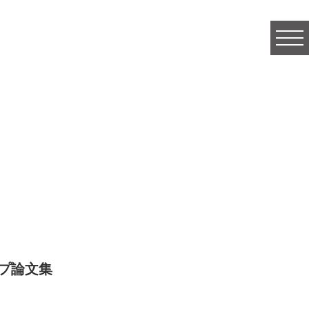
togg
navi
プ論文集