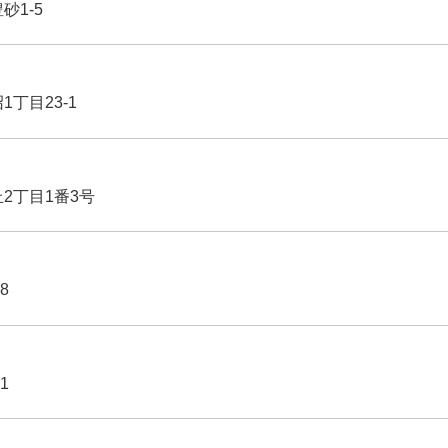
豊砂1-5
1丁目23-1
丘2丁目1番3号
8
1