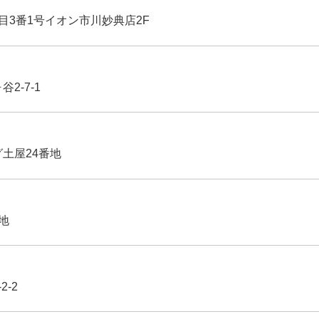
丁目3番1号イオン市川妙典店2F
2-7-1
グ土屋24番地
番地
2-2