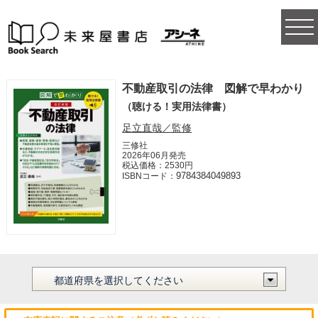
togg
navi
不動産取引の法律 図解で早わかり
（聴ける！実用法律書）
足立直哉／監修
三修社
2026年06月発売
税込価格：2530円
9784384049893
ISBNコード：