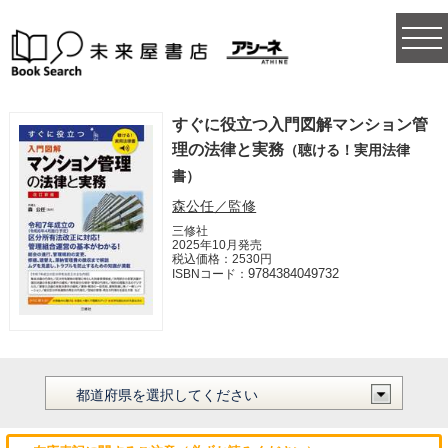
togg
navi
すぐに役立つ入門図解マンション管
理の法律と実務
（聴ける！実用法律
書）
森公任／監修
三修社
2025年10月発売
税込価格：2530円
9784384049732
ISBNコード：