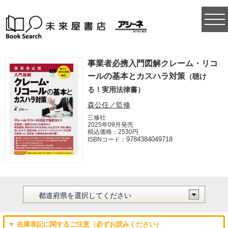
togg
navi
事業者必携入門図解クレーム・リコ
ールの基本とカスハラ対策
（聴け
る！実用法律書）
森公任／監修
三修社
2025年09月発売
税込価格：2530円
9784384049718
ISBNコード：
▼ 在庫表記に関するご注意（必ずお読みください）