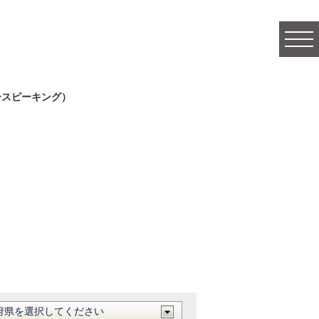
togg
navi
ースピーキング）