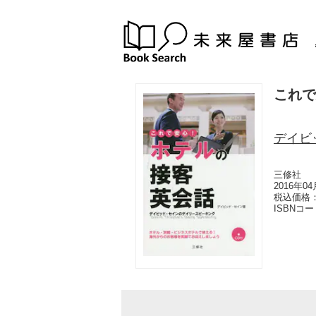
これで
デイビ
三修社
2016年0
税込価格：
ISBNコ