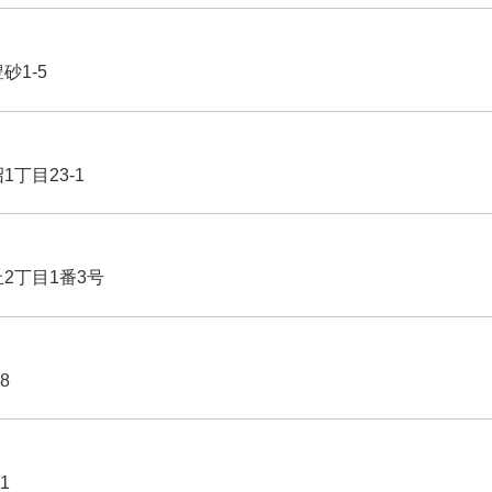
豊砂1-5
1丁目23-1
丘2丁目1番3号
8
1