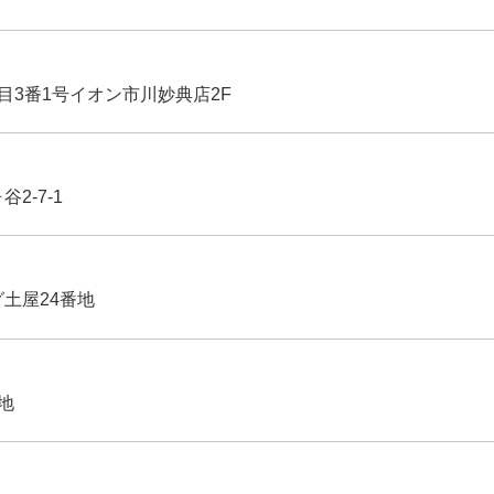
丁目3番1号イオン市川妙典店2F
2-7-1
グ土屋24番地
番地