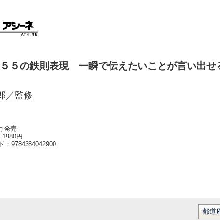
５５の鉄則表現 一瞬で伝えたいことが言い出せ
郎／監修
2月発売
1980円
ード：
9784384042900