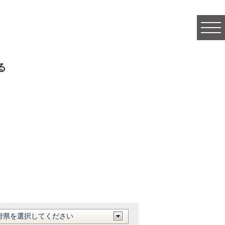
togg
navi
る