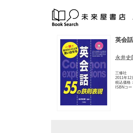
英会話
永井史
三修社
2011年1
税込価格：
ISBNコ