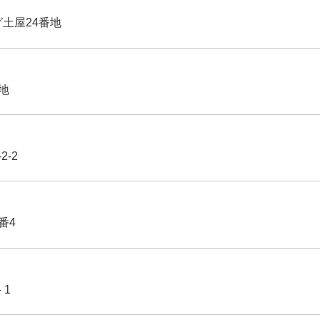
グ土屋24番地
番地
2-2
番4
－1