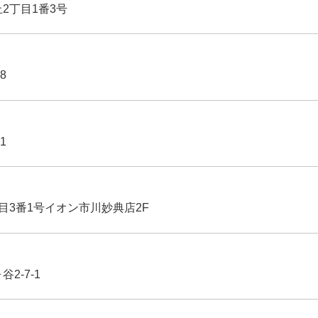
丘2丁目1番3号
8
1
丁目3番1号イオン市川妙典店2F
2-7-1