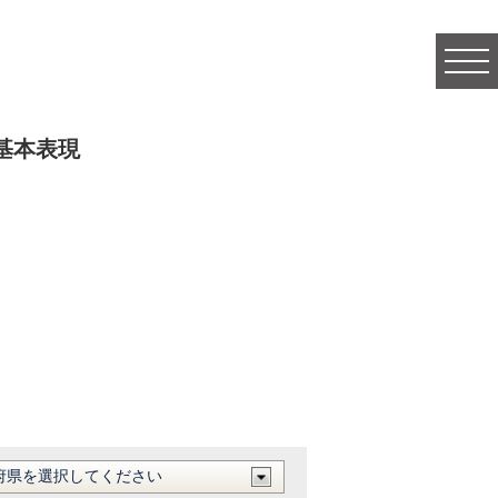
togg
navi
基本表現