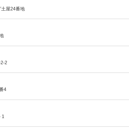
グ土屋24番地
番地
2-2
番4
－1