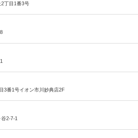
丘2丁目1番3号
8
1
丁目3番1号イオン市川妙典店2F
2-7-1