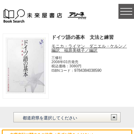
togg
navi
ドイツ語の基本 文法と練習
モニカ・ライマン ダニエル・ケルン／
編訳 福原美穂子／編訳
三修社
2008年03月発売
税込価格：3080円
9784384038590
ISBNコード：