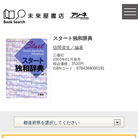
togg
navi
スタート独和辞典
信岡資生／編著
三修社
2003年01月発売
税込価格：3520円
9784384000191
ISBNコード：