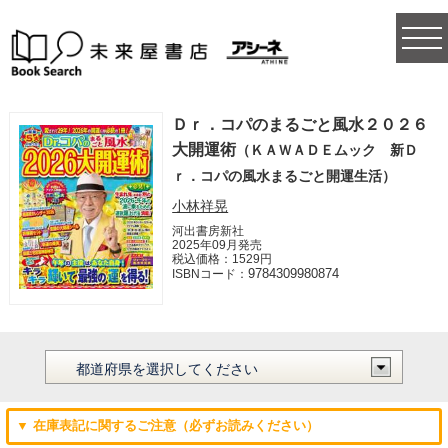
togg
navi
Ｄｒ．コパのまるごと風水２０２６
大開運術
（ＫＡＷＡＤＥムック 新Ｄ
ｒ．コパの風水まるごと開運生活）
小林祥晃
河出書房新社
2025年09月発売
税込価格：1529円
9784309980874
ISBNコード：
▼ 在庫表記に関するご注意（必ずお読みください）