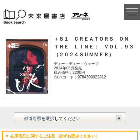
togg
navi
＋８１ ＣＲＥＡＴＯＲＳ ＯＮ
ＴＨＥ ＬＩＮＥ： ＶＯＬ．９３
（２０２４ＳＵＭＭＥＲ）
ディー・ディー・ウェーブ
2024年06月発売
税込価格：2200円
9784309922812
ISBNコード：
▼ 在庫表記に関するご注意（必ずお読みください）