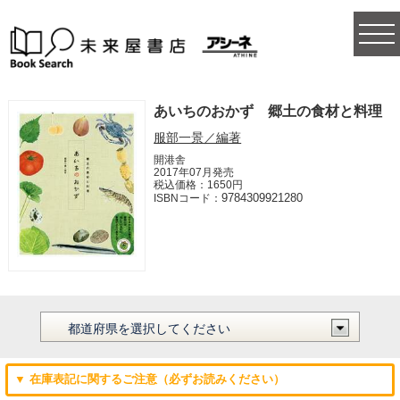
togg
navi
あいちのおかず 郷土の食材と料理
服部一景／編著
開港舎
2017年07月発売
税込価格：1650円
9784309921280
ISBNコード：
▼ 在庫表記に関するご注意（必ずお読みください）